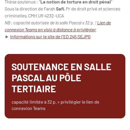
Thèse soutenue : "
La notion de torture en droit pénal
"
Sous la direction de Farah
Safi
, Pr de droit privé et sciences
criminelles, CMH UR 4232-UCA
NB : capacité autorisée de la salle Pascal x 32 p. !
Lien de
connexion Teams en visio à distance à privilégier
►
Informations sur le site de l'ED 245 SEJPG
SOUTENANCE EN
SALLE
PASCAL
AU PÔLE
TERTIAIRE
capacité limitée à 32 p. > privilégier le lien de
connexion Teams